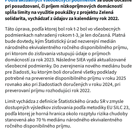
Podľa aktuálnych všeobecných podmienok
sa bude dočasne
pri posudzovaní, či príjem nízkopríjmových domácností
spĺňa limity na využitie poukážky z projektu Zelená
solidarita, vychádzať z údajov za kalendárny rok 2022.
Táto úprava, podľa ktorej bol rok t-2 bol vo všeobecných
podmienkach nahradený rokom t-3, je len dočasná. Platná
bude dovtedy, kým Štatistický úrad nezverejní medián
národného ekvivalentného ročného disponibilného príjmu,
pri ktorom do zisťovania vstupujú údaje o príjmoch
domácností za rok 2023. Následne SIEA vydá aktualizované
všeobecné podmienky. Do zverejnenia nového mediánu bude
pre žiadosti, ku ktorým boli doručené všetky podklady
potrebné na preverenie disponibilného príjmu v roku 2025
rovnako ako pri žiadostiach doručených v roku 2024, pri
preverovaní príjmu rozhodujúci rok 2022.
Limit vychádza z definície Štatistického úradu SR v zmysle
dostupných výsledkov zisťovania podľa metodiky EU SILC 23,
podľa ktorej je horná hranica okolo rozptylu rizika chudoby
stanovená ako 70 % mediánu národného ekvivalentného
ročného disponibilného príjmu.