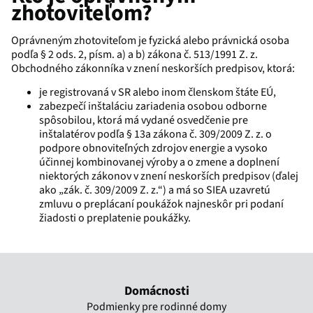
zhotoviteľom?
Oprávneným zhotoviteľom je fyzická alebo právnická osoba
podľa § 2 ods. 2, písm. a) a b) zákona č. 513/1991 Z. z.
Obchodného zákonníka v znení neskorších predpisov, ktorá:
je registrovaná v SR alebo inom členskom štáte EÚ,
zabezpečí inštaláciu zariadenia osobou odborne
spôsobilou, ktorá má vydané osvedčenie pre
inštalatérov podľa § 13a zákona č. 309/2009 Z. z. o
podpore obnoviteľných zdrojov energie a vysoko
účinnej kombinovanej výroby a o zmene a doplnení
niektorých zákonov v znení neskorších predpisov (ďalej
ako „zák. č. 309/2009 Z. z.“) a má so SIEA uzavretú
zmluvu o preplácaní poukážok najneskôr pri podaní
žiadosti o preplatenie poukážky.
Domácnosti
Podmienky pre rodinné domy