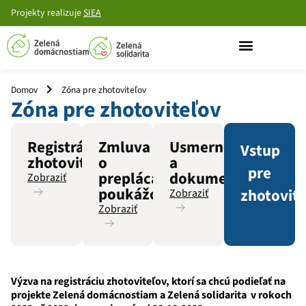
Projekty
realizuje
SIEA
Domov
Zóna pre zhotoviteľov
Zóna pre zhotoviteľov
Registrácia
Zmluva
Usmernenia
Vstup
zhotoviteľov
o
a
pre
preplácaní
dokumenty
Zobraziť
poukážok
zhotovit
Zobraziť
Zobraziť
Výzva na registráciu zhotoviteľov, ktorí sa chcú podieľať na
projekte Zelená domácnostiam a Zelená solidarita v rokoch