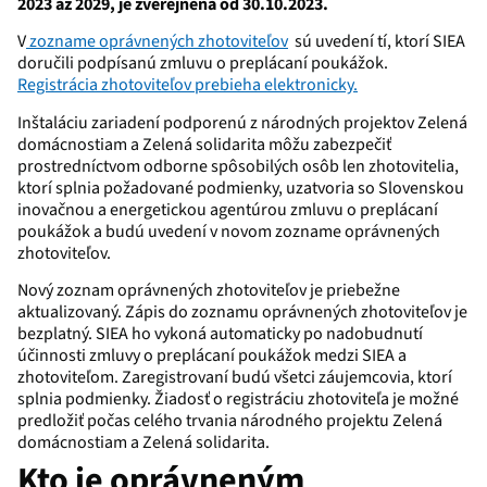
2023 až 2029, je zverejnená od 30.10.2023.
V
zozname oprávnených zhotoviteľov
sú uvedení tí, ktorí SIEA
doručili podpísanú zmluvu o preplácaní poukážok.
Registrácia zhotoviteľov prebieha elektronicky.
Inštaláciu zariadení podporenú z národných projektov Zelená
domácnostiam a Zelená solidarita môžu zabezpečiť
prostredníctvom odborne spôsobilých osôb len zhotovitelia,
ktorí splnia požadované podmienky, uzatvoria so Slovenskou
inovačnou a energetickou agentúrou zmluvu o preplácaní
poukážok a budú uvedení v novom zozname oprávnených
zhotoviteľov.
Nový zoznam oprávnených zhotoviteľov je priebežne
aktualizovaný. Zápis do zoznamu oprávnených zhotoviteľov je
bezplatný. SIEA ho vykoná automaticky po nadobudnutí
účinnosti zmluvy o preplácaní poukážok medzi SIEA a
zhotoviteľom. Zaregistrovaní budú všetci záujemcovia, ktorí
splnia podmienky. Žiadosť o registráciu zhotoviteľa je možné
predložiť počas celého trvania národného projektu Zelená
domácnostiam a Zelená solidarita.
Kto je oprávneným