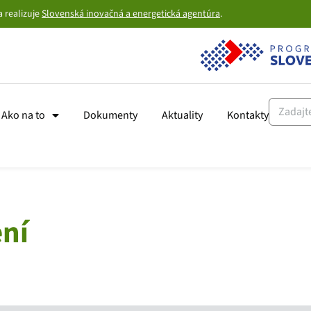
 realizuje
Slovenská inovačná a energetická agentúra
.
Ako na to
Dokumenty
Aktuality
Kontakty
ní