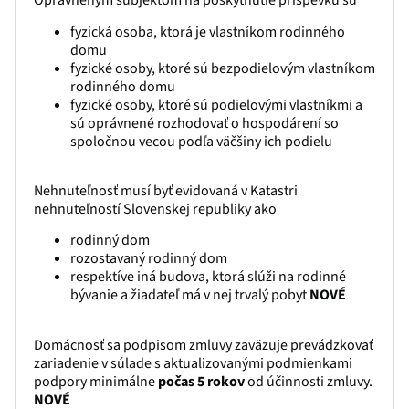
Oprávneným subjektom na poskytnutie príspevku sú
fyzická osoba, ktorá je vlastníkom rodinného
domu
fyzické osoby, ktoré sú bezpodielovým vlastníkom
rodinného domu
fyzické osoby, ktoré sú podielovými vlastníkmi a
sú oprávnené rozhodovať o hospodárení so
spoločnou vecou podľa väčšiny ich podielu
Nehnuteľnosť musí byť evidovaná v Katastri
nehnuteľností Slovenskej republiky ako
rodinný dom
rozostavaný rodinný dom
respektíve iná budova, ktorá slúži na rodinné
bývanie a žiadateľ má v nej trvalý pobyt
NOVÉ
Domácnosť sa podpisom zmluvy zaväzuje prevádzkovať
zariadenie v súlade s aktualizovanými podmienkami
podpory minimálne
počas 5 rokov
od účinnosti zmluvy.
NOVÉ