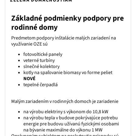
ZELENÁ DOMÁCNOSTIAM
Základné podmienky podpory pre
rodinné domy
Predmetom podpory inštalácie malých zariadení na
využívanie OZE sú
fotovoltické panely
veterné turbíny
slnečné kolektory
kotly na spaľovanie biomasy vo forme peliet
NOVÉ
tepelné čerpadlá
Malým zariadením v rodinných domoch je zariadenie
na výrobu elektriny s výkonom do 10,8 kW
na výrobu tepla v budove pokrývajúce potrebu
energie pre budovu užívanú fyzickými osobami
na bývanie maximálne do výkonu 1 MW