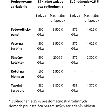
Podporované
Základné sadzby
Zvýhodnenie +15 %
zariadenie
bez zvýhodnenia
*
Sadzba
Maximálny
Sadzba
Maximálny
príspevok
príspevok
Fotovoltický
500
3 500 €
575
4 025 €
panel
€/kW
€/kW
Veterná
500
3 500 €
575
4 025 €
turbína
€/kW
€/kW
Slnečný
500
2000 €
575
2 300 €
kolektor
€/kW
€/kW
Kotol na
100
1 500 €
–
–
biomasu
€/kW
Tepelné
380
3 800 €
437
4 370 €
čerpadlo
€/kW
€/kW
* Zvýhodnenie 15 % pre domácnosti v rodinných
domoch pri inštalácii bezemisných zariadení v oblasti