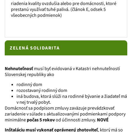
riadenia kvality ovzdušia alebo pre domácnosti, ktoré
prestanú využívať tuhé palivá. (článok E, odsek 5
všeobecných podmienok)
ZELENÁ SOLIDARITA
Nehnuteľnosť
musí byť evidovaná v Katastri nehnuteľností
Slovenskej republiky ako
rodinný dom
rozostavaný rodinný dom
iná budova, ktorá slúži na rodinné bývanie a žiadateľ má
v nej trvalý pobyt.
Domácnosť sa podpisom zmluvy zaväzuje prevádzkovať
zariadenie v súlade s aktualizovanými podmienkami podpory
minimálne
počas 5 rokov
od účinnosti zmluvy.
NOVÉ
Inštaláciu musí vykonať oprávnený zhotoviteľ
, ktorý má so