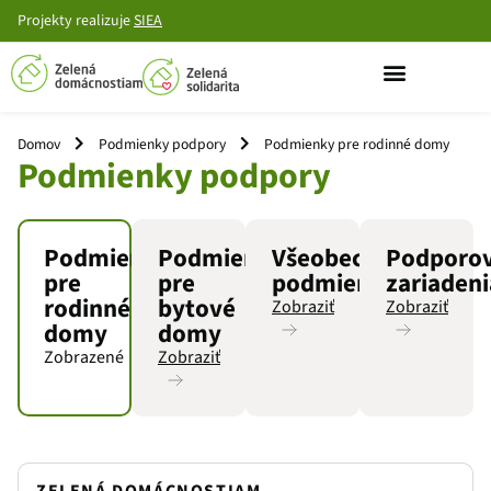
Projekty
realizuje
SIEA
Domov
Podmienky podpory
Podmienky pre rodinné domy
Podmienky podpory
Podmienky
Podmienky
Všeobecné
Podporo
pre
pre
podmienky
zariadeni
rodinné
bytové
Zobraziť
Zobraziť
domy
domy
Zobrazené
Zobraziť