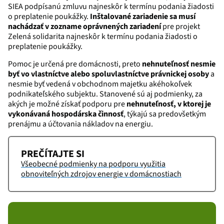
SIEA podpísanú zmluvu najneskôr k termínu podania žiadosti
o preplatenie poukážky.
Inštalované zariadenie sa musí
nachádzať v zozname oprávnených zariadení
pre projekt
Zelená solidarita najneskôr k termínu podania žiadosti o
preplatenie poukážky.
Pomoc je určená pre domácnosti, preto
nehnuteľnosť nesmie
byť vo vlastníctve alebo spoluvlastníctve právnickej osoby
a
nesmie byť vedená v obchodnom majetku akéhokoľvek
podnikateľského subjektu. Stanovené sú aj podmienky, za
akých je možné získať podporu pre
nehnuteľnosť, v ktorej je
vykonávaná hospodárska činnosť
, týkajú sa predovšetkým
prenájmu a účtovania nákladov na energiu.
PREČÍTAJTE SI
Všeobecné podmienky na podporu využitia
obnoviteľných zdrojov energie v domácnostiach