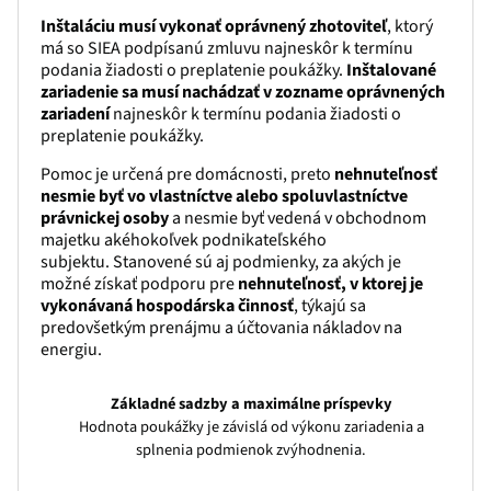
Inštaláciu musí vykonať oprávnený zhotoviteľ
, ktorý
má so SIEA podpísanú zmluvu najneskôr k termínu
podania žiadosti o preplatenie poukážky.
Inštalované
zariadenie sa musí nachádzať v zozname oprávnených
zariadení
najneskôr k termínu podania žiadosti o
preplatenie poukážky.
Pomoc je určená pre domácnosti, preto
nehnuteľnosť
nesmie byť vo vlastníctve alebo spoluvlastníctve
právnickej osoby
a nesmie byť vedená v obchodnom
majetku akéhokoľvek podnikateľského
subjektu. Stanovené sú aj podmienky, za akých je
možné získať podporu pre
nehnuteľnosť, v ktorej je
vykonávaná hospodárska činnosť
, týkajú sa
predovšetkým prenájmu a účtovania nákladov na
energiu.
Základné sadzby a maximálne príspevky
Hodnota poukážky je závislá od výkonu zariadenia a
splnenia podmienok zvýhodnenia.